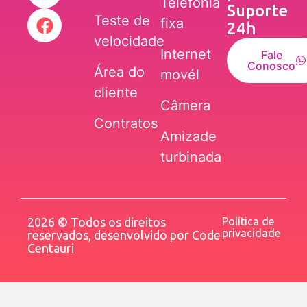
Telefonia
Suporte
Teste de
fixa
24h
velocidade
Internet
Fale
Conosco
Área do
movél
cliente
Câmera
Contratos
Amizade
turbinada
2026 © Todos os direitos
Política de
privacidade
reservados, desenvolvido por
Code
Centauri