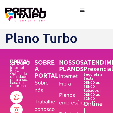
Plano Turbo
SOBRE
NOSSOS
ATENDIM
Internet
A
PLANOS
Presencial
Fibra
Óptica de
PORTAL
Segunda a
Internet
qualidade
Sexta |
para a sua
Sobre
casa ou
08h00 às
Fibra
empresa
18h00
nós
Sábados |
Planos
08h00 às
12h00
Trabalhe
empresáriais
Online
conosco
|