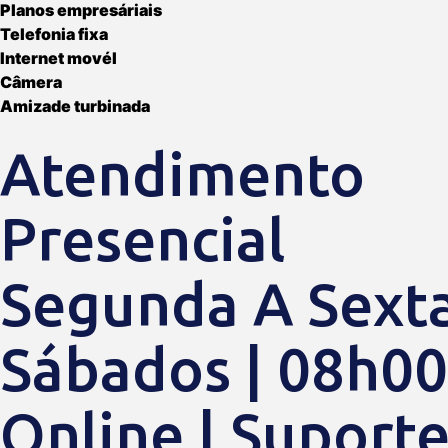
Planos empresáriais
Telefonia fixa
Internet movél
Câmera
Amizade turbinada
Atendimento
Presencial
Segunda A Sexta
Sábados | 08h00
Online | Suport